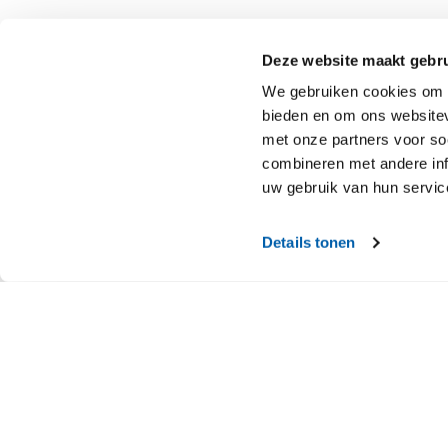
Deze website maakt gebru
We gebruiken cookies om c
bieden en om ons websitev
met onze partners voor so
Nachtelijke operatie in d
combineren met andere inf
uw gebruik van hun servic
Details tonen