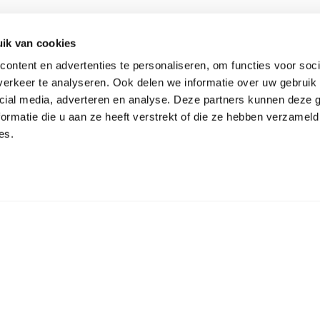
ik van cookies
ontent en advertenties te personaliseren, om functies voor soci
erkeer te analyseren. Ook delen we informatie over uw gebruik 
cial media, adverteren en analyse. Deze partners kunnen deze
Terug naar
e binnenstad
Nieuw op 
ormatie die u aan ze heeft verstrekt of die ze hebben verzameld
es.
van Arnhem
overzicht
Nijmegen