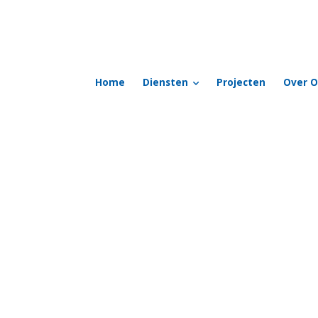
Home
Diensten
Projecten
Over O
vergroend’