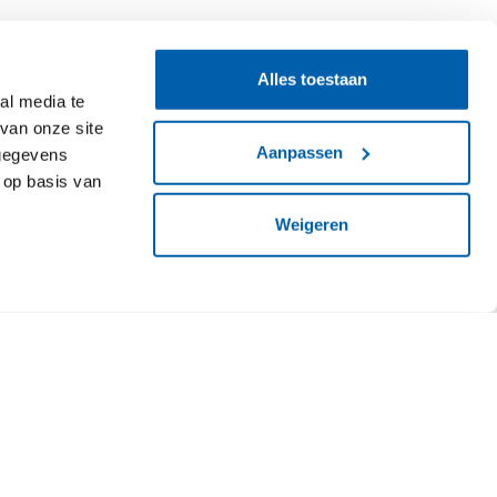
Alles toestaan
al media te
van onze site
Aanpassen
 gegevens
het menu: McDonalds
 op basis van
Weigeren