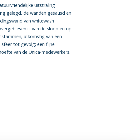
uurvriendelijke uitstraling
ing gelegd, de wanden gesausd en
eidingswand van whitewash
overgebleven is van de sloop en op
oomstammen, afkomstig van een
sfeer tot gevolg; een fijne
ehoefte van de Unica-medewerkers.