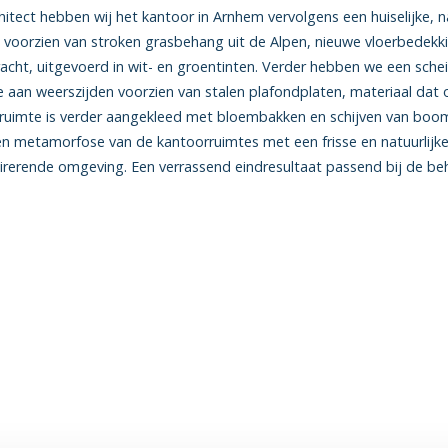
tect hebben wij het kantoor in Arnhem vervolgens een huiselijke, nat
oorzien van stroken grasbehang uit de Alpen, nieuwe vloerbedekk
cht, uitgevoerd in wit- en groentinten. Verder hebben we een sch
 aan weerszijden voorzien van stalen plafondplaten, materiaal dat 
 ruimte is verder aangekleed met bloembakken en schijven van b
 een metamorfose van de kantoorruimtes met een frisse en natuurlijke 
spirerende omgeving. Een verrassend eindresultaat passend bij de b