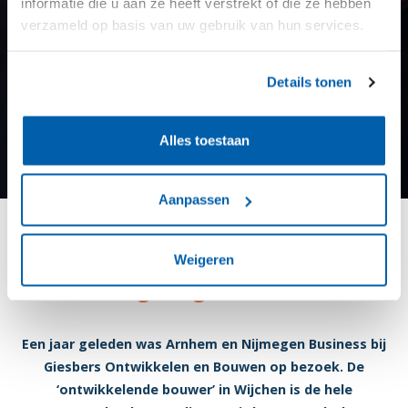
informatie die u aan ze heeft verstrekt of die ze hebben
verzameld op basis van uw gebruik van hun services.
Details tonen
Alles toestaan
Aanpassen
Verduurzaming: begin bij het
Weigeren
laaghangend fruit
Een jaar geleden was Arnhem en Nijmegen Business bij
Giesbers Ontwikkelen en Bouwen op bezoek. De
‘ontwikkelende bouwer’ in Wijchen is de hele