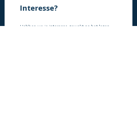
Interesse?
Hebben we je interesse gewekt na het lezen
van de informatie op onze website en wil je
meer weten, neem dan contact met ons op.
Contact
024-6492811
Mail ons