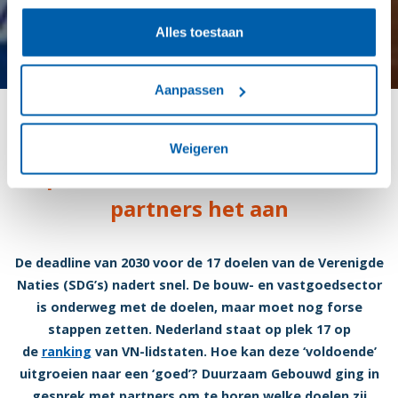
Alles toestaan
Aanpassen
Rondetafelgesprek SDG’s: zo
Weigeren
pakken Duurzaam Gebouwd-
partners het aan
De deadline van 2030 voor de 17 doelen van de Verenigde
Naties (SDG’s) nadert snel. De bouw- en vastgoedsector
is onderweg met de doelen, maar moet nog forse
stappen zetten. Nederland staat op plek 17 op
de
ranking
van VN-lidstaten. Hoe kan deze ‘voldoende’
uitgroeien naar een ‘goed’? Duurzaam Gebouwd ging in
gesprek met partners om te horen welke doelen zij