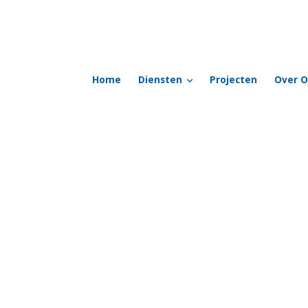
Home
Diensten
Projecten
Over O
itie gestart