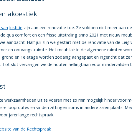
en akoestiek
 van Justitie
zijn aan een renovatie toe. Ze voldoen niet meer aan de (
rade qua comfort en een frisse uitstraling anno 2021 met nieuw meubi
we aandacht. Half juli zijn we gestart met de renovatie van de Leigr
amer en ontvangstruimte. Het meubilair in de algemene ruimten wor
 grond en 1e etage worden zodanig aangepast en ingericht dat ze 
 Tot slot vervangen we de houten hellingbaan voor mindervaliden bi
st
ze werkzaamheden uit te voeren met zo min mogelijk hinder voor m
ndere looproutes en vinden zittingen soms in andere zalen plaats. M
 voor jarenlange rechtspraak.
ebsite van de Rechtspraak