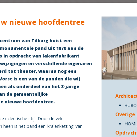
uw nieuwe hoofdentree
t centrum van Tilburg huist een
 monumentale pand uit 1870 aan de
is in opdracht van lakenfabrikant
ewijzigingen en verschillende eigenaren
erd tot theater, waarna nog een
Vorst is een van de panden die wij
n als onderdeel van het 3-jarige
an de gemeentelijke
Architec
e nieuwe hoofdentree.
BURO0
Overige 
e eclectische stijl. Door de vele
HOMI
n heen is het pand een ‘kralenketting’ van
Opdrach