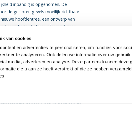
ijkheid inpandig is opgenomen. De
oor de gesloten gevels moeilijk zichtbaar
n nieuwe hoofdentree, een ontwerp van
swerkzaamheden hebben afgerond gaan
ik van cookies
ontent en advertenties te personaliseren, om functies voor soci
oude gedeelte blijven gewoon open tijdens
erkeer te analyseren. Ook delen we informatie over uw gebruik 
 een tijdelijke toegang naar het theater
cial media, adverteren en analyse. Deze partners kunnen deze
ormatie die u aan ze heeft verstrekt of die ze hebben verzameld
es.
ig gebouw
an het installatieconcept wordt hiermee een
omstbestendig gebouw, dat voldoet aan de