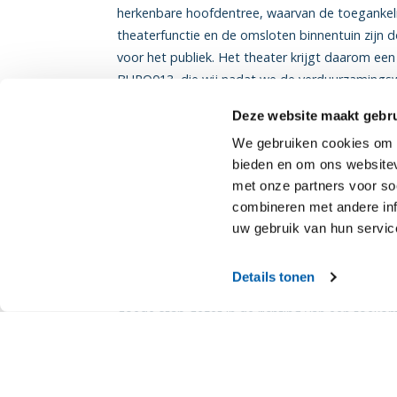
herkenbare hoofdentree, waarvan de toegankel
theaterfunctie en de omsloten binnentuin zijn d
voor het publiek. Het theater krijgt daarom ee
BURO013, die wij nadat we de verduurzaming
aanbouwen.
Deze website maakt gebru
We gebruiken cookies om c
De Nieuwe Vorst en ook het restaurant in het 
bieden en om ons websitev
onze werkzaamheden. Daarom gaan we in overleg
met onze partners voor so
maken.
combineren met andere inf
uw gebruik van hun servic
Duurzaam en toekomstbestend
Details tonen
Samen met de verduurzaming en de herziening v
goede stap gezet in de richting van een toek
huidige wensen van gemeente en theater.