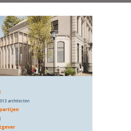
t
13 architecten
partijen
J
tgever