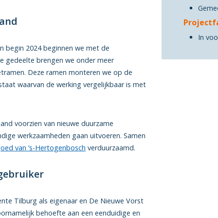
Gemee
pand
Projectf
In voo
n begin 2024 beginnen we met de
ude gedeelte brengen we onder meer
zetramen. Deze ramen monteren we op de
staat waarvan de werking vergelijkbaar is met
pand voorzien van nieuwe duurzame
undige werkzaamheden gaan uitvoeren. Samen
goed van ’s-Hertogenbosch
verduurzaamd.
gebruiker
ente Tilburg als eigenaar en De Nieuwe Vorst
voornamelijk behoefte aan een eenduidige en