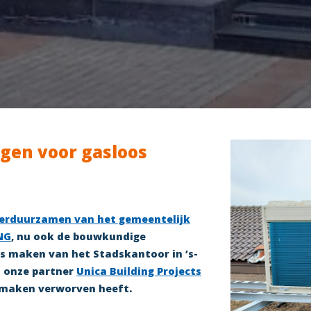
gen voor gasloos
erduurzamen van het gemeentelijk
NG
, nu ook de bouwkundige
os maken van het Stadskantoor in ’s-
a onze partner
Unica Building Projects
 maken verworven heeft.