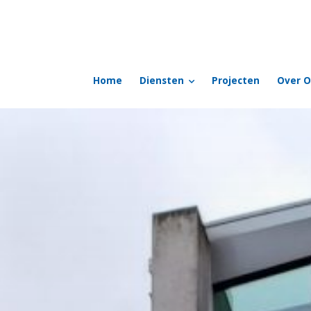
Home
Diensten
Projecten
Over O
enbosch