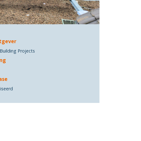
tgever
Building Projects
ing
ase
iseerd