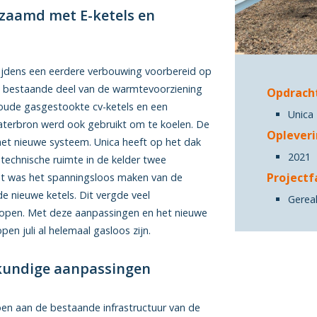
aamd met E-ketels en
ijdens een eerdere verbouwing voorbereid op
 bestaande deel van de warmtevoorziening
Opdrach
 oude gasgestookte cv-ketels en een
Unica 
erbron werd ook gebruikt om te koelen. De
Oplever
het nieuwe systeem. Unica heeft op het dak
2021
echnische ruimte in de kelder twee
Projectf
ent was het spanningsloos maken van de
e nieuwe ketels. Dit vergde veel
Gereal
lopen. Met deze aanpassingen en het nieuwe
n juli al helemaal gasloos zijn.
kundige aanpassingen
n aan de bestaande infrastructuur van de