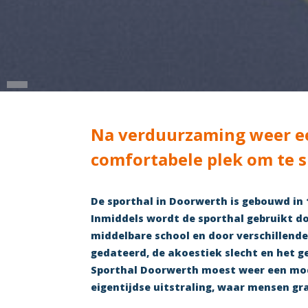
Na verduurzaming weer e
comfortabele plek om te 
De sporthal in Doorwerth is gebouwd in 
Inmiddels wordt de sporthal gebruikt d
middelbare school en door verschillende
gedateerd, de akoestiek slecht en het 
Sporthal Doorwerth moest weer een mod
eigentijdse uitstraling, waar mensen g