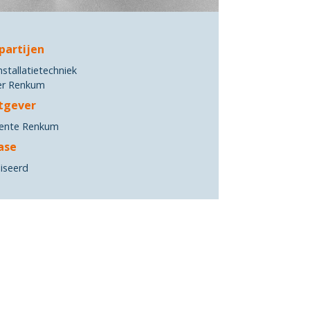
partijen
nstallatietechniek
er Renkum
tgever
ente Renkum
ase
iseerd