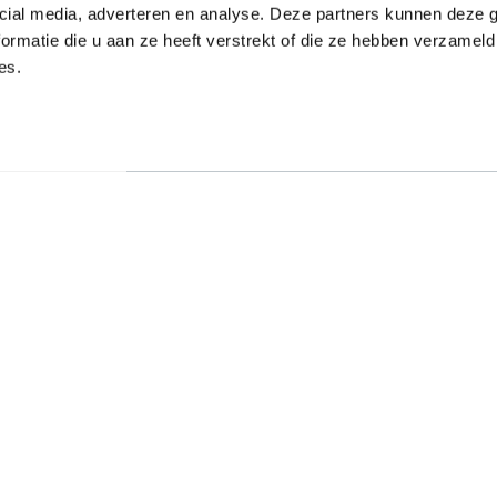
cial media, adverteren en analyse. Deze partners kunnen deze
ormatie die u aan ze heeft verstrekt of die ze hebben verzameld
es.
024-6492811
Volg ons op:
en van de
 weten,
Aanmelden voor de nieu