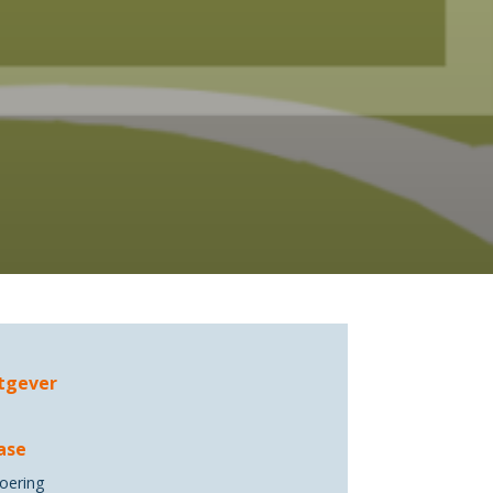
tgever
ase
voering