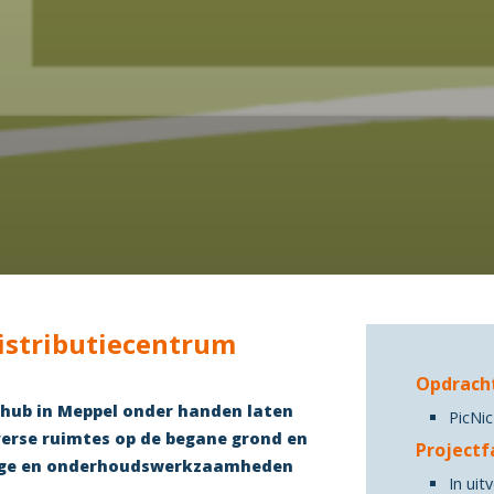
istributiecentrum
Opdrach
 hub in Meppel onder handen laten
PicNic
verse ruimtes op de begane grond en
Projectf
dige en onderhoudswerkzaamheden
In uit