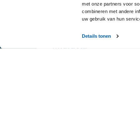
met onze partners voor so
combineren met andere inf
uw gebruik van hun servic
Details tonen
Interesse?
Hebben we je interesse gewekt na het lez
informatie op onze website en wil je meer
neem dan contact met ons op.
Contact