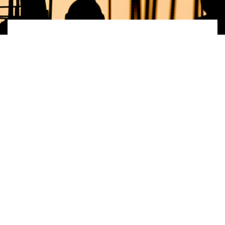
Interesse?
Hebben we je interesse gewekt na het lezen
van de informatie op onze website en wil je
meer weten, neem dan contact met ons op.
Contact