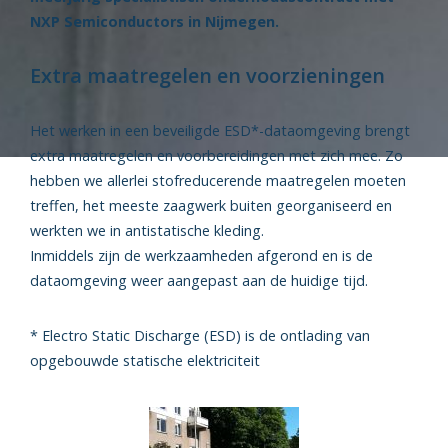
NXP Semiconductors in Nijmegen.
Extra maatregelen en voorzieningen
Het werken in een beveiligde ESD*-dataomgeving brengt
extra maatregelen en voorbereidingen met zich mee. Zo
hebben we allerlei stofreducerende maatregelen moeten
treffen, het meeste zaagwerk buiten georganiseerd en
werkten we in antistatische kleding.
Inmiddels zijn de werkzaamheden afgerond en is de
dataomgeving weer aangepast aan de huidige tijd.
* Electro Static Discharge (ESD) is de ontlading van
opgebouwde statische elektriciteit