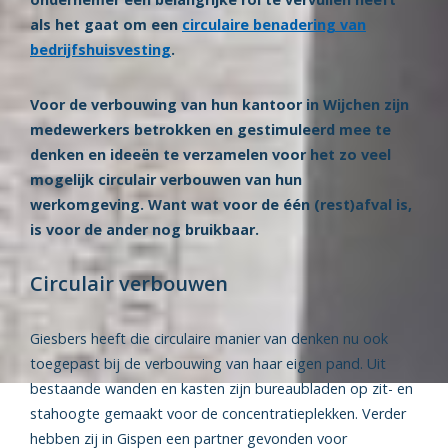
als het gaat om een
circulaire benadering van
bedrijfshuisvesting
.
Voor de verbouwing van hun kantoor in Wijchen zijn
medewerkers betrokken en gestimuleerd mee te
denken en ideeën te verzamelen voor het zo veel
mogelijk circulair verbouwen van hun
werkomgeving. Want wat voor de één (rest)afval is,
is voor de ander nog bruikbaar.
Circulair verbouwen
Giesbers heeft die circulaire manier van denken nu ook
toegepast bij de verbouwing van haar eigen pand. Uit
bestaande wanden en kasten zijn bureaubladen op zit- en
stahoogte gemaakt voor de concentratieplekken. Verder
hebben zij in Gispen een partner gevonden voor