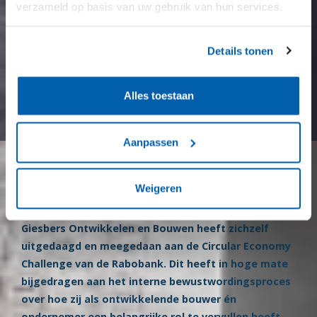
verzameld op basis van uw gebruik van hun services.
Details tonen
Alles toestaan
Aanpassen
Circulaire verbouwing
Weigeren
Giesbers Ontwikkelen en Bouwen heeft zichzelf
uitgedaagd en meegedaan aan de Circular Economy
Challenge van de Rabobank. Dit heeft in hoge mate
bijgedragen aan het interne bewustwordingsproces
over hoe zij als ontwikkelende bouwer én
ondernemer een belangrijke rol te vervullen heeft