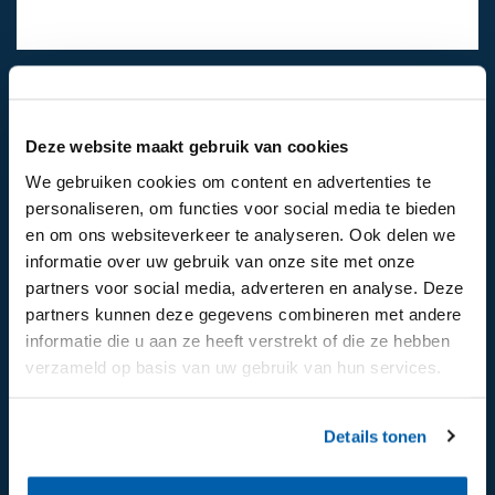
024-6492811
Mail ons
Deze website maakt gebruik van cookies
We gebruiken cookies om content en advertenties te
personaliseren, om functies voor social media te bieden
Volg ons op:
en om ons websiteverkeer te analyseren. Ook delen we
informatie over uw gebruik van onze site met onze
partners voor social media, adverteren en analyse. Deze
partners kunnen deze gegevens combineren met andere
informatie die u aan ze heeft verstrekt of die ze hebben
verzameld op basis van uw gebruik van hun services.
Details tonen
Aanmelden voor de nieuwsbrief