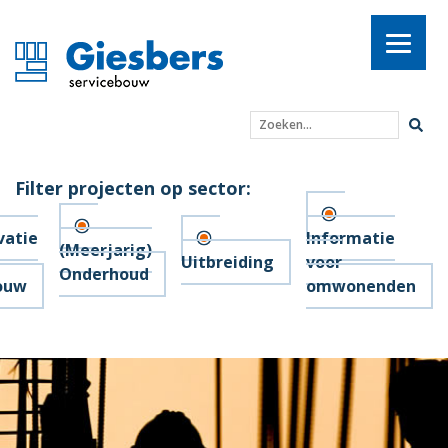
Zoeken...
Filter projecten op sector:
vatie
Informatie
(Meerjarig)
Uitbreiding
voor
Onderhoud
ouw
omwonenden