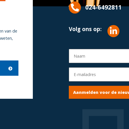
024-6492811
Volg ons op:
en van de
 weten,
Aanmelden voor de nieu