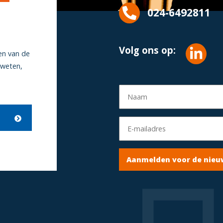
024-6492811
Volg ons op:
en van de
 weten,
Aanmelden voor de nieu