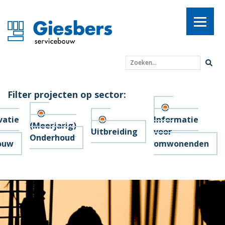
Zoeken...
Filter projecten op sector:
vatie
Informatie
(Meerjarig)
Uitbreiding
voor
Onderhoud
ouw
omwonenden