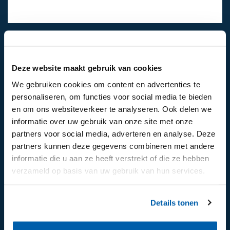
024-6492811
Mail ons
Deze website maakt gebruik van cookies
We gebruiken cookies om content en advertenties te
personaliseren, om functies voor social media te bieden
Volg ons op:
en om ons websiteverkeer te analyseren. Ook delen we
informatie over uw gebruik van onze site met onze
partners voor social media, adverteren en analyse. Deze
partners kunnen deze gegevens combineren met andere
informatie die u aan ze heeft verstrekt of die ze hebben
verzameld op basis van uw gebruik van hun services.
Details tonen
Aanmelden voor de nieuwsbrief