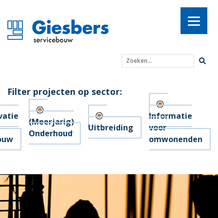
Zoeken...
Filter projecten op sector:
vatie
Informatie
(Meerjarig)
Uitbreiding
voor
Onderhoud
ouw
omwonenden