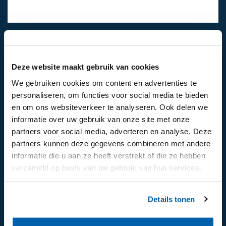
024-6492811
Mail ons
Deze website maakt gebruik van cookies
We gebruiken cookies om content en advertenties te
personaliseren, om functies voor social media te bieden
Volg ons op:
en om ons websiteverkeer te analyseren. Ook delen we
informatie over uw gebruik van onze site met onze
partners voor social media, adverteren en analyse. Deze
partners kunnen deze gegevens combineren met andere
informatie die u aan ze heeft verstrekt of die ze hebben
verzameld op basis van uw gebruik van hun services.
Details tonen
Aanmelden voor de nieuwsbrief