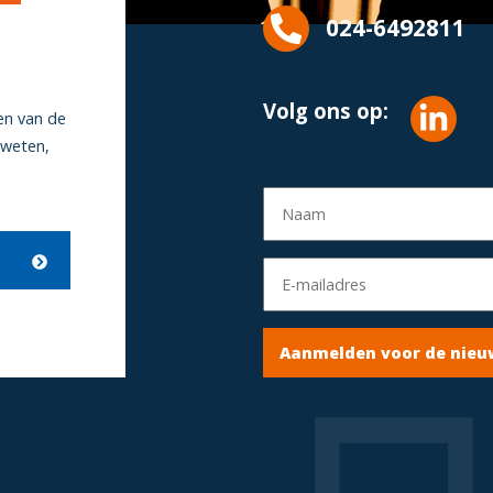
024-6492811
Volg ons op:
en van de
 weten,
Aanmelden voor de nieu