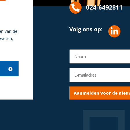
024-6492811
Volg ons op:
en van de
 weten,
Aanmelden voor de nieu