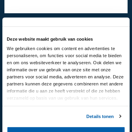
024-6492811
Mail ons
Deze website maakt gebruik van cookies
We gebruiken cookies om content en advertenties te
personaliseren, om functies voor social media te bieden
Volg ons op:
en om ons websiteverkeer te analyseren. Ook delen we
informatie over uw gebruik van onze site met onze
partners voor social media, adverteren en analyse. Deze
partners kunnen deze gegevens combineren met andere
informatie die u aan ze heeft verstrekt of die ze hebben
verzameld op basis van uw gebruik van hun services.
Details tonen
Aanmelden voor de nieuwsbrief