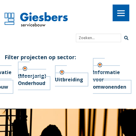
Zoeken...
Filter projecten op sector:
vatie
Informatie
(Meerjarig)
Uitbreiding
voor
Onderhoud
ouw
omwonenden