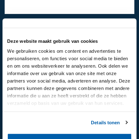
024-6492811
Mail ons
Deze website maakt gebruik van cookies
We gebruiken cookies om content en advertenties te
personaliseren, om functies voor social media te bieden
Volg ons op:
en om ons websiteverkeer te analyseren. Ook delen we
informatie over uw gebruik van onze site met onze
partners voor social media, adverteren en analyse. Deze
partners kunnen deze gegevens combineren met andere
informatie die u aan ze heeft verstrekt of die ze hebben
verzameld op basis van uw gebruik van hun services.
Details tonen
Aanmelden voor de nieuwsbrief