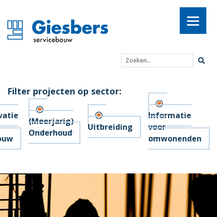
Zoeken...
Filter projecten op sector:
vatie
Informatie
(Meerjarig)
Uitbreiding
voor
Onderhoud
ouw
omwonenden