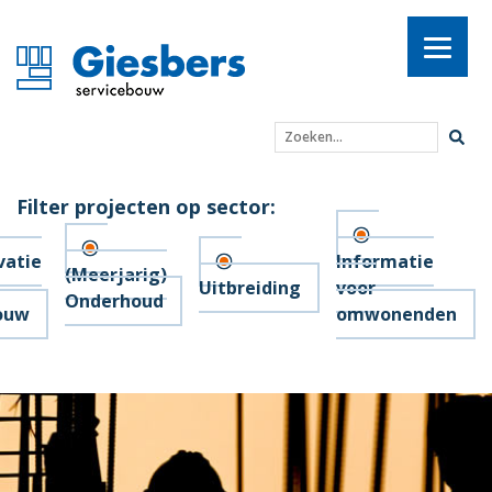
Zoeken...
Filter projecten op sector:
vatie
Informatie
(Meerjarig)
Uitbreiding
voor
Onderhoud
ouw
omwonenden