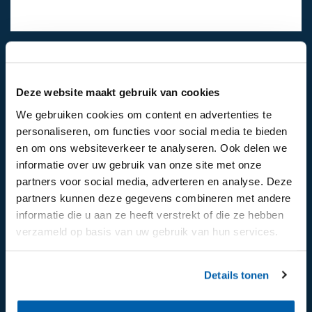
024-6492811
Mail ons
Deze website maakt gebruik van cookies
We gebruiken cookies om content en advertenties te
personaliseren, om functies voor social media te bieden
Volg ons op:
en om ons websiteverkeer te analyseren. Ook delen we
informatie over uw gebruik van onze site met onze
partners voor social media, adverteren en analyse. Deze
partners kunnen deze gegevens combineren met andere
informatie die u aan ze heeft verstrekt of die ze hebben
verzameld op basis van uw gebruik van hun services.
Details tonen
Aanmelden voor de nieuwsbrief