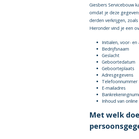
Giesbers Servicebouw k
omdat je deze gegevens
derden verkrijgen, zoal
Hieronder vind je een o
Initialen, voor- e
Bedrijfsnaam
Geslacht
Geboortedatum
Geboorteplaats
Adresgegevens
Telefoonnummer
E-mailadres
Bankrekeningnum
Inhoud van onlin
Met welk doe
persoonsgeg