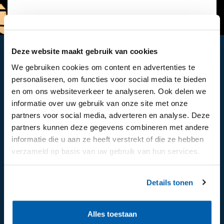
Deze website maakt gebruik van cookies
Interesse?
We gebruiken cookies om content en advertenties te
personaliseren, om functies voor social media te bieden
en om ons websiteverkeer te analyseren. Ook delen we
Hebben we je interesse gewekt na het lezen
informatie over uw gebruik van onze site met onze
van de informatie op onze website en wil je
partners voor social media, adverteren en analyse. Deze
meer weten, neem dan contact met ons op.
partners kunnen deze gegevens combineren met andere
informatie die u aan ze heeft verstrekt of die ze hebben
verzameld op basis van uw gebruik van hun services.
Contact
Details tonen
Alles toestaan