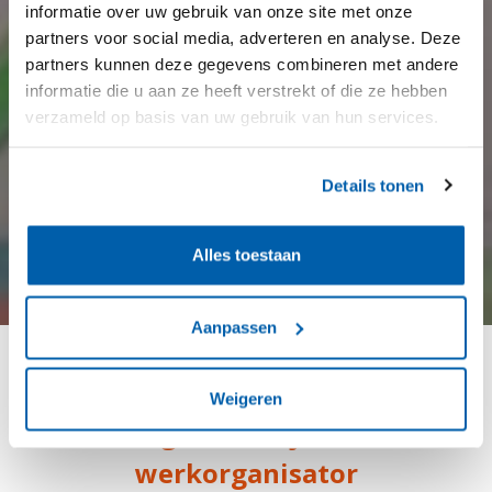
informatie over uw gebruik van onze site met onze
partners voor social media, adverteren en analyse. Deze
partners kunnen deze gegevens combineren met andere
informatie die u aan ze heeft verstrekt of die ze hebben
verzameld op basis van uw gebruik van hun services.
Details tonen
Alles toestaan
Aanpassen
Het verhaal van Chelsea: van
Weigeren
stagiaire tot junior
werkorganisator