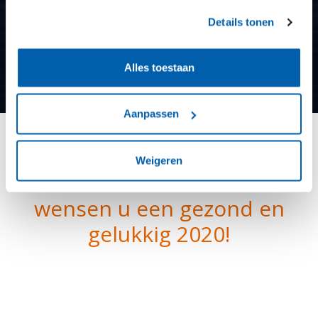
Details tonen
Alles toestaan
Aanpassen
Alle medewerkers van
Weigeren
Giesbers Servicebouw
wensen u een gezond en
gelukkig 2020!